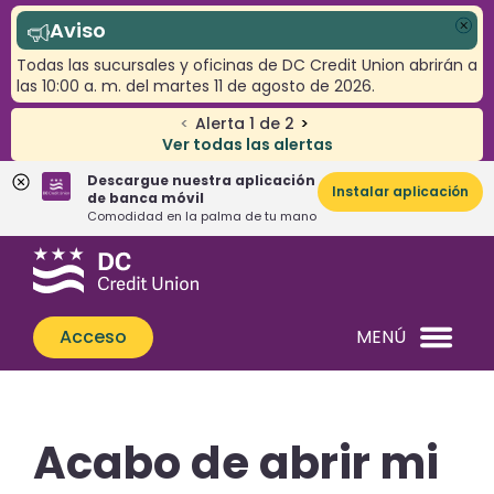
Aviso
Cer
Todas las sucursales y oficinas de DC Credit Union abrirán a
las 10:00 a. m. del martes 11 de agosto de 2026.
<
Alerta
1
de
2
>
Ver todas las alertas
Descargue nuestra aplicación
Instalar aplicación
de banca móvil
Comodidad en la palma de tu mano
Saltar
Saltar
¿Qué
al
al
podemos
contenido
inicio
ayudarle
de
Acceso
MENÚ
a
sesión
encontrar?
de
banca
web
Acabo de abrir mi