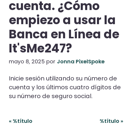
cuenta. ¿Cómo
empiezo a usar la
Banca en Línea de
It'sMe247?
mayo 8, 2025
por
Jonna PixelSpoke
Inicie sesión utilizando su número de
cuenta y los últimos cuatro dígitos de
su número de seguro social.
Navegación
«
%título
%título
»
de