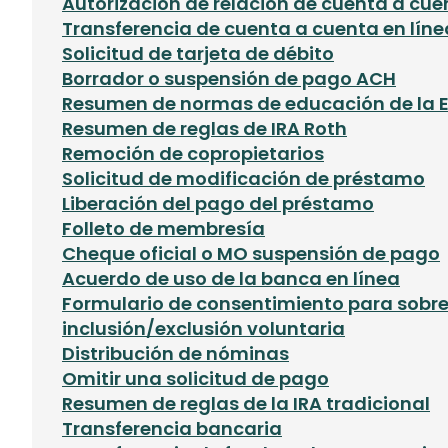
Autorización de relación de cuenta a cue
Transferencia de cuenta a cuenta en líne
Solicitud de tarjeta de débito
Borrador o suspensión de pago ACH
Resumen de normas de educación de la E
Resumen de reglas de IRA Roth
Remoción de copropietarios
Solicitud de modificación de préstamo
Liberación del pago del préstamo
Folleto de membresía
Cheque oficial o MO suspensión de pago
Acuerdo de uso de la banca en línea
Formulario de consentimiento para sobre
inclusión/exclusión voluntaria
Distribución de nóminas
Omitir una solicitud de pago
Resumen de reglas de la IRA tradicional
Transferencia bancaria