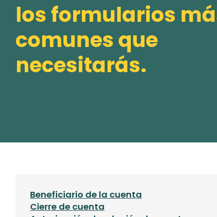
los formularios má
comunes que
necesitarás.
Beneficiario de la cuenta
Cierre de cuenta