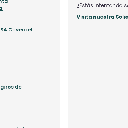
nta
¿Estás intentando s
a
Visita nuestra Sol
SA Coverdell
giros de