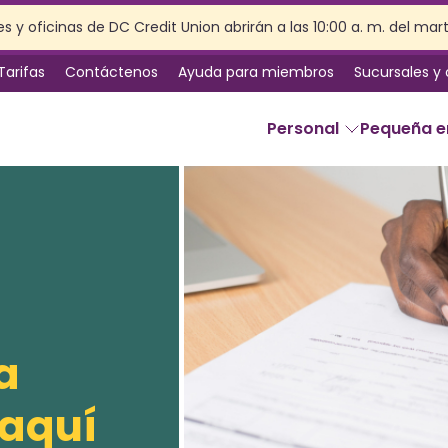
s y oficinas de DC Credit Union abrirán a las 10:00 a. m. del mar
Tarifas
Contáctenos
Ayuda para miembros
Sucursales y
Personal
Pequeña 
SERVICIOS
Banca en línea
Servicios de sucursal
Beneficios de la membresía
Seguro
a
Planificación patrimonial
Preparación de impuestos
 aquí