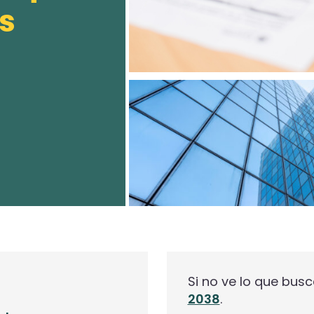
s
Si no ve lo que bus
2038
.