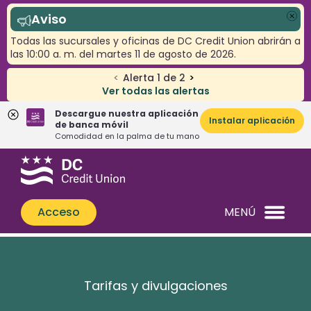
Aviso
Cer
Todas las sucursales y oficinas de DC Credit Union abrirán a
las 10:00 a. m. del martes 11 de agosto de 2026.
<
Alerta
1
de
2
>
Ver todas las alertas
Descargue nuestra aplicación
Instalar aplicación
de banca móvil
Comodidad en la palma de tu mano
Saltar
Saltar
¿Qué
al
al
podemos
contenido
inicio
ayudarle
de
Acceso
MENÚ
a
sesión
encontrar?
de
banca
web
Tarifas y divulgaciones