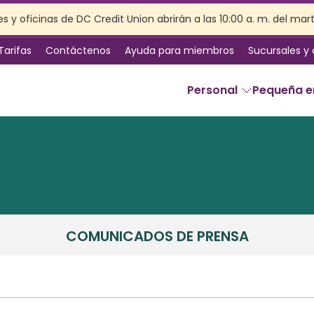
s y oficinas de DC Credit Union abrirán a las 10:00 a. m. del mar
Tarifas
Contáctenos
Ayuda para miembros
Sucursales y
Personal
Pequeña 
SERVICIOS
Banca en línea
Servicios de sucursal
Beneficios de la membresía
Seguro
COMUNICADOS DE PRENSA
Planificación patrimonial
Preparación de impuestos