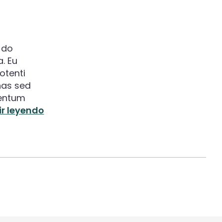
 do
. Eu
otenti
nas sed
mentum
ir leyendo