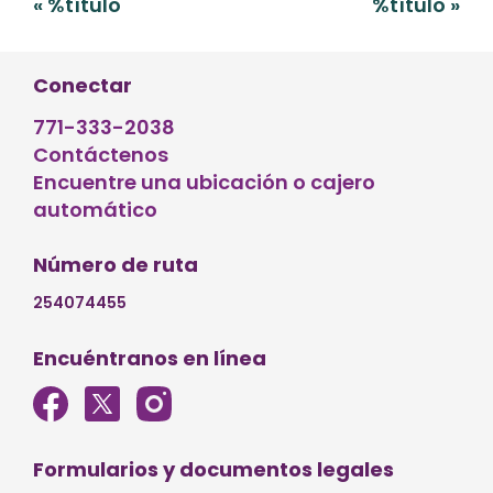
Navegación
«
%título
%título
»
de
entradas
Conectar
771-333-2038
Contáctenos
Encuentre una ubicación o cajero
automático
Número de ruta
254074455
Encuéntranos en línea
Formularios y documentos legales