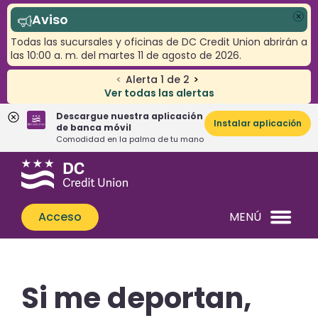
Aviso
Cer
Todas las sucursales y oficinas de DC Credit Union abrirán a
las 10:00 a. m. del martes 11 de agosto de 2026.
<
Alerta
1
de
2
>
Ver todas las alertas
Descargue nuestra aplicación
Instalar aplicación
de banca móvil
Comodidad en la palma de tu mano
Saltar
Saltar
¿Qué
al
al
podemos
contenido
inicio
ayudarle
de
Acceso
MENÚ
a
sesión
encontrar?
de
banca
web
Si me deportan,