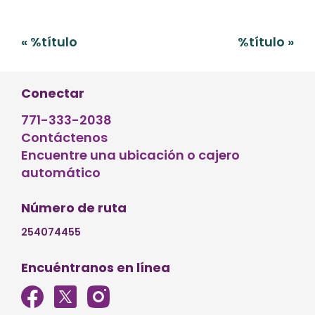
Navegación
«
%título
%título
»
de
entradas
Conectar
771-333-2038
Contáctenos
Encuentre una ubicación o cajero
automático
Número de ruta
254074455
Encuéntranos en línea