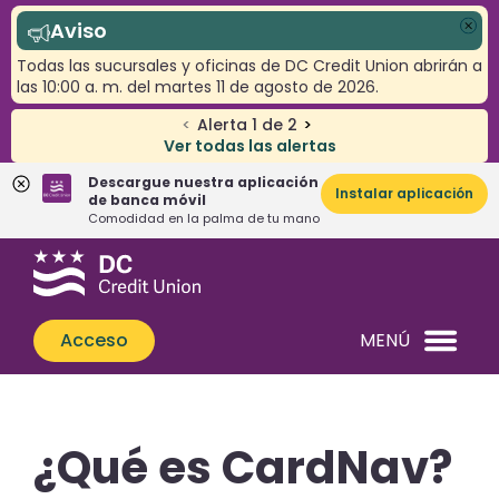
Aviso
Cer
Todas las sucursales y oficinas de DC Credit Union abrirán a
las 10:00 a. m. del martes 11 de agosto de 2026.
<
Alerta
1
de
2
>
Ver todas las alertas
Descargue nuestra aplicación
Instalar aplicación
de banca móvil
Comodidad en la palma de tu mano
Saltar
Saltar
¿Qué
al
al
podemos
contenido
inicio
ayudarle
de
Acceso
MENÚ
a
sesión
encontrar?
de
banca
web
¿Qué es CardNav?