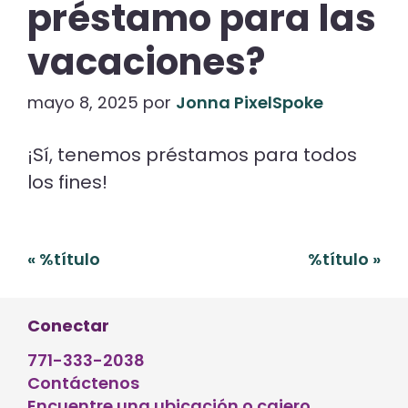
préstamo para las
vacaciones?
mayo 8, 2025
por
Jonna PixelSpoke
¡Sí, tenemos préstamos para todos
los fines!
Navegación
«
%título
%título
»
de
entradas
Conectar
771-333-2038
Contáctenos
Encuentre una ubicación o cajero