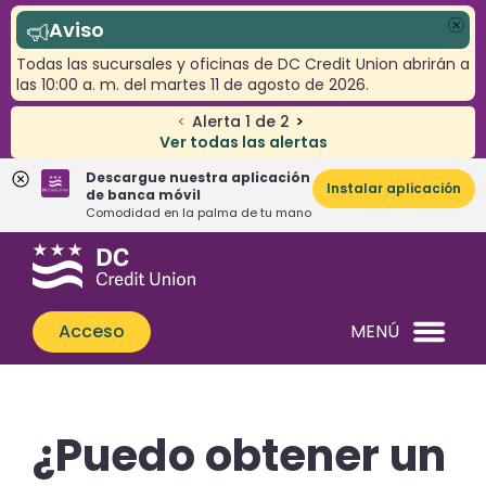
Aviso
Cer
Todas las sucursales y oficinas de DC Credit Union abrirán a
las 10:00 a. m. del martes 11 de agosto de 2026.
<
Alerta
1
de
2
>
Ver todas las alertas
Descargue nuestra aplicación
Instalar aplicación
de banca móvil
Comodidad en la palma de tu mano
Saltar
Saltar
¿Qué
al
al
podemos
contenido
inicio
ayudarle
de
Acceso
MENÚ
a
sesión
encontrar?
de
banca
web
¿Puedo obtener un