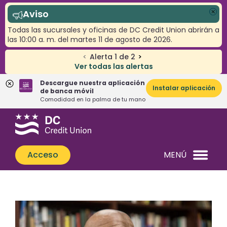
Aviso
Cer
Todas las sucursales y oficinas de DC Credit Union abrirán a
las 10:00 a. m. del martes 11 de agosto de 2026.
<
Alerta
1
de
2
>
Ver todas las alertas
Descargue nuestra aplicación
Instalar aplicación
de banca móvil
Comodidad en la palma de tu mano
Saltar
Saltar
¿Qué
al
al
podemos
contenido
inicio
ayudarle
de
Acceso
MENÚ
a
sesión
encontrar?
de
banca
web