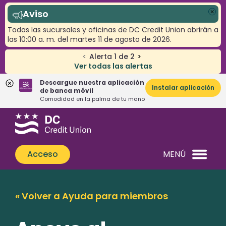
Aviso
Cer
Todas las sucursales y oficinas de DC Credit Union abrirán a
las 10:00 a. m. del martes 11 de agosto de 2026.
<
Alerta
1
de
2
>
Ver todas las alertas
Descargue nuestra aplicación
Instalar aplicación
de banca móvil
Comodidad en la palma de tu mano
Saltar
Saltar
¿Qué
al
al
podemos
contenido
inicio
ayudarle
de
Acceso
MENÚ
a
sesión
encontrar?
de
banca
« Volver a Ayuda para miembros
web