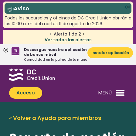
Aviso
Cer
Todas las sucursales y oficinas de DC Credit Union abrirán a
las 10:00 a. m. del martes 11 de agosto de 2026.
<
Alerta
1
de
2
>
Ver todas las alertas
Descargue nuestra aplicación
Instalar aplicación
de banca móvil
Comodidad en la palma de tu mano
Saltar
Saltar
¿Qué
al
al
podemos
contenido
inicio
ayudarle
de
Acceso
MENÚ
a
sesión
encontrar?
de
banca
« Volver a Ayuda para miembros
web