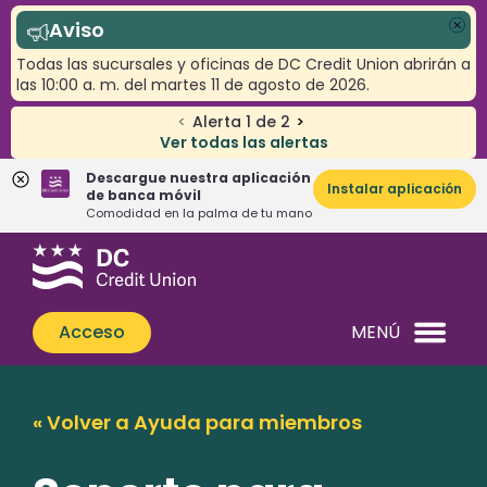
Aviso
Cer
Todas las sucursales y oficinas de DC Credit Union abrirán a
las 10:00 a. m. del martes 11 de agosto de 2026.
<
Alerta
1
de
2
>
Ver todas las alertas
Descargue nuestra aplicación
Instalar aplicación
de banca móvil
Comodidad en la palma de tu mano
Saltar
Saltar
¿Qué
al
al
podemos
contenido
inicio
ayudarle
de
Acceso
MENÚ
a
sesión
encontrar?
de
banca
« Volver a Ayuda para miembros
web