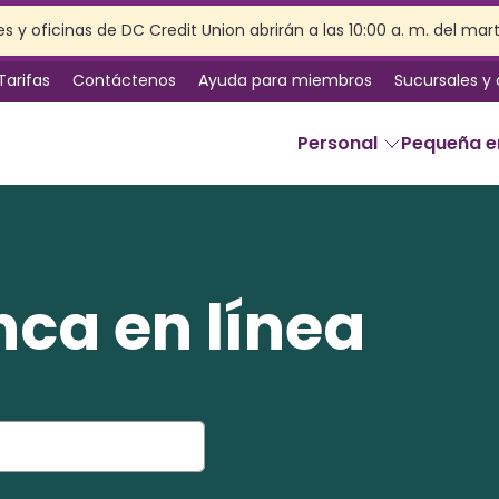
s y oficinas de DC Credit Union abrirán a las 10:00 a. m. del mar
Tarifas
Contáctenos
Ayuda para miembros
Sucursales y
Personal
Pequeña 
SERVICIOS
Banca en línea
nca en línea
Servicios de sucursal
Beneficios de la membresía
Seguro
Planificación patrimonial
Preparación de impuestos