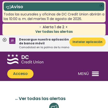
Aviso
Cer
Todas las sucursales y oficinas de DC Credit Union abrirán a
las 10:00 a. m. del martes 11 de agosto de 2026.
<
Alerta
1
de
2
>
Ver todas las alertas
Descargue nuestra aplicación
Instalar aplicación
de banca móvil
Comodidad en la palma de tu mano
Saltar
Saltar
¿Qué
al
al
podemos
contenido
inicio
ayudarle
de
Acceso
MENÚ
a
sesión
encontrar?
de
banca
web
Ver todas las alertas