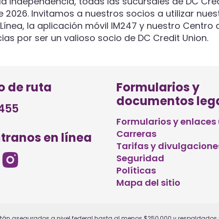
la Independencia, todas las sucursales de DC Cr
de 2026. Invitamos a nuestros socios a utilizar nue
n Línea, la aplicación móvil IM247 y nuestro Centr
ias por ser un valioso socio de DC Credit Union.
 de ruta
Formularios y
documentos leg
455
Formularios y enlaces 
Carreras
tranos en línea
Tarifas y divulgacione
Seguridad
Políticas
Mapa del sitio
tán asegurados a nivel federal hasta al menos $250,000 y respaldados p