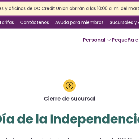
s y oficinas de DC Credit Union abrirán a las 10:00 a. m. del mar
Tarifas
Contáctenos
Ayuda para miembros
Sucursales y
Personal
Pequeña 
SERVICIOS
Banca en línea
Servicios de sucursal
Beneficios de la membresía
Cierre de sucursal
Seguro
Planificación patrimonial
Día de la Independenci
Preparación de impuestos