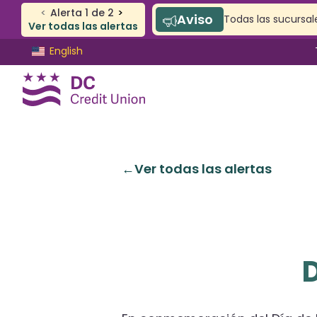
<
Alerta
1
de
2
>
Aviso
Todas las sucursale
Ver todas las alertas
Saltar
Saltar
English
al
al
contenido
inicio
de
sesión
de
banca
CUENTA CORRIENTE Y DE AHORROS
Ver todas las alertas
web
De cheques
Ahorros
Cuentas SAFE
Cuentas de jóvenes