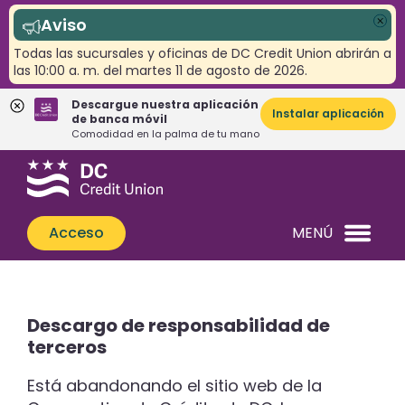
Aviso
Cer
Todas las sucursales y oficinas de DC Credit Union abrirán a
las 10:00 a. m. del martes 11 de agosto de 2026.
Descargue nuestra aplicación
Instalar aplicación
de banca móvil
Comodidad en la palma de tu mano
Saltar
Saltar
¿Qué
al
al
podemos
contenido
inicio
ayudarle
de
Acceso
MENÚ
a
sesión
encontrar?
de
banca
web
Descargo de responsabilidad de
terceros
Está abandonando el sitio web de la