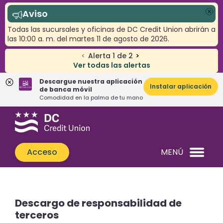
Aviso
Cer
Todas las sucursales y oficinas de DC Credit Union abrirán a
las 10:00 a. m. del martes 11 de agosto de 2026.
<
Alerta
1
de
2
>
Ver todas las alertas
Descargue nuestra aplicación
Instalar aplicación
de banca móvil
Comodidad en la palma de tu mano
Saltar
Saltar
¿Qué
al
al
podemos
contenido
inicio
ayudarle
de
Acceso
MENÚ
a
sesión
encontrar?
de
banca
web
Descargo de responsabilidad de
terceros