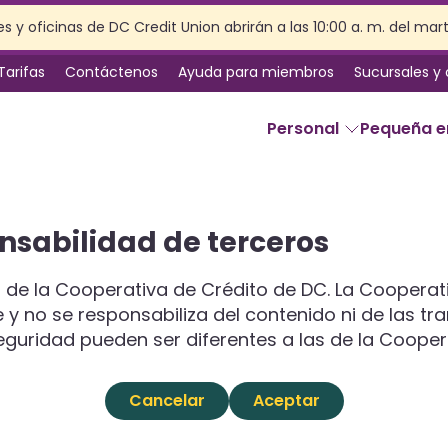
s y oficinas de DC Credit Union abrirán a las 10:00 a. m. del mar
Tarifas
Contáctenos
Ayuda para miembros
Sucursales y
Personal
Pequeña 
SERVICIOS
nsabilidad de terceros
Banca en línea
Servicios de sucursal
 de la Cooperativa de Crédito de DC. La Cooperat
Beneficios de la membresía
ge y no se responsabiliza del contenido ni de las tr
Seguro
seguridad pueden ser diferentes a las de la Cooper
Planificación patrimonial
Preparación de impuestos
Cancelar
Aceptar