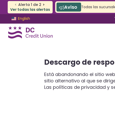
<
Alerta
1
de
2
>
Aviso
Todas las sucursale
Ver todas las alertas
Saltar
Saltar
English
al
al
contenido
inicio
de
sesión
de
banca
CUENTA CORRIENTE Y DE AHORROS
Descargo de respo
web
De cheques
Ahorros
Está abandonando el sitio web
Cuentas SAFE
sitio alternativo al que se diri
Cuentas de jóvenes
Las políticas de privacidad y 