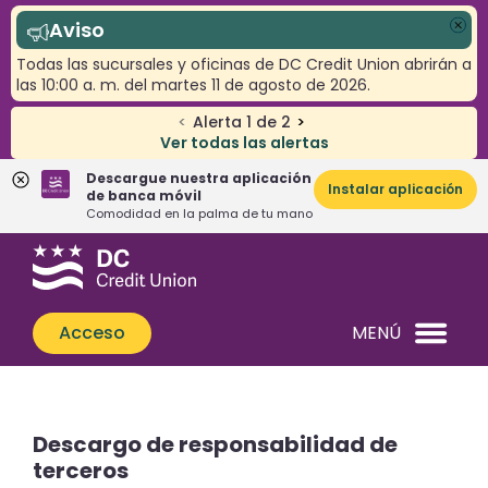
Aviso
Cer
Todas las sucursales y oficinas de DC Credit Union abrirán a
las 10:00 a. m. del martes 11 de agosto de 2026.
<
Alerta
1
de
2
>
Ver todas las alertas
Descargue nuestra aplicación
Instalar aplicación
de banca móvil
Comodidad en la palma de tu mano
Saltar
Saltar
¿Qué
al
al
podemos
contenido
inicio
ayudarle
de
Acceso
MENÚ
a
sesión
encontrar?
de
banca
web
Descargo de responsabilidad de
terceros