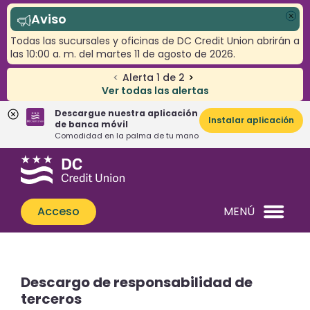
Aviso
Cer
Todas las sucursales y oficinas de DC Credit Union abrirán a
las 10:00 a. m. del martes 11 de agosto de 2026.
<
Alerta
1
de
2
>
Ver todas las alertas
Descargue nuestra aplicación
Instalar aplicación
de banca móvil
Comodidad en la palma de tu mano
Saltar
Saltar
¿Qué
al
al
podemos
contenido
inicio
ayudarle
de
Acceso
MENÚ
a
sesión
encontrar?
de
banca
web
Descargo de responsabilidad de
terceros