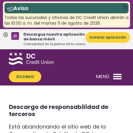
Aviso
Cer
Todas las sucursales y oficinas de DC Credit Union abrirán a
las 10:00 a. m. del martes 11 de agosto de 2026.
Descargue nuestra aplicación
Instalar aplicación
de banca móvil
Comodidad en la palma de tu mano
Saltar
Saltar
¿Qué
al
al
podemos
contenido
inicio
ayudarle
de
Acceso
MENÚ
a
sesión
encontrar?
de
banca
web
Descargo de responsabilidad de
terceros
Está abandonando el sitio web de la