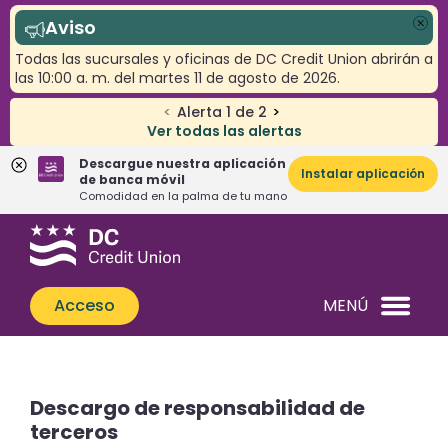
Aviso
Cer
Todas las sucursales y oficinas de DC Credit Union abrirán a
las 10:00 a. m. del martes 11 de agosto de 2026.
<
Alerta
1
de
2
>
Ver todas las alertas
Descargue nuestra aplicación
Instalar aplicación
de banca móvil
Comodidad en la palma de tu mano
Saltar
Saltar
¿Qué
al
al
podemos
contenido
inicio
ayudarle
de
Acceso
MENÚ
a
sesión
encontrar?
de
banca
web
Descargo de responsabilidad de
terceros