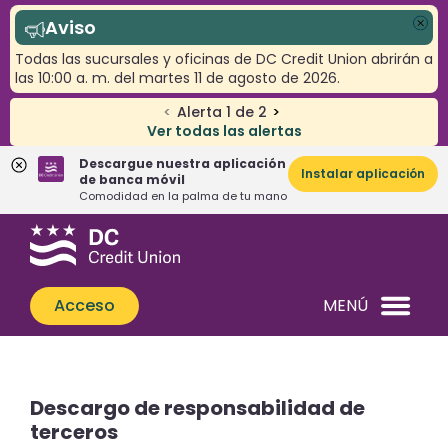
Aviso
Cer
Todas las sucursales y oficinas de DC Credit Union abrirán a
las 10:00 a. m. del martes 11 de agosto de 2026.
<
Alerta
1
de
2
>
Ver todas las alertas
Descargue nuestra aplicación
Instalar aplicación
de banca móvil
Comodidad en la palma de tu mano
Saltar
Saltar
¿Qué
al
al
podemos
contenido
inicio
ayudarle
de
Acceso
MENÚ
a
sesión
encontrar?
de
banca
web
Descargo de responsabilidad de
terceros