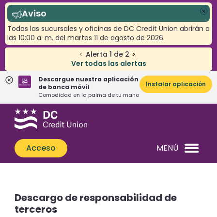
Aviso
Cer
Todas las sucursales y oficinas de DC Credit Union abrirán a
las 10:00 a. m. del martes 11 de agosto de 2026.
<
Alerta
1
de
2
>
Ver todas las alertas
Descargue nuestra aplicación
Instalar aplicación
de banca móvil
Comodidad en la palma de tu mano
Saltar
Saltar
¿Qué
al
al
podemos
contenido
inicio
ayudarle
de
Acceso
MENÚ
a
sesión
encontrar?
de
banca
web
Descargo de responsabilidad de
terceros