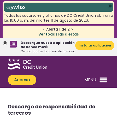
Aviso
Cer
Todas las sucursales y oficinas de DC Credit Union abrirán a
las 10:00 a. m. del martes 11 de agosto de 2026.
<
Alerta
1
de
2
>
Ver todas las alertas
Descargue nuestra aplicación
Instalar aplicación
de banca móvil
Comodidad en la palma de tu mano
Saltar
Saltar
¿Qué
al
al
podemos
contenido
inicio
ayudarle
de
Acceso
MENÚ
a
sesión
encontrar?
de
banca
web
Descargo de responsabilidad de
terceros