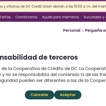
s y oficinas de DC Credit Union abrirán a las 10:00 a. m. del mar
Tarifas
Contáctenos
Ayuda para miembros
Sucursales y
Personal
Pequeña 
SERVICIOS
nsabilidad de terceros
Banca en línea
Servicios de sucursal
 de la Cooperativa de Crédito de DC. La Cooperat
Beneficios de la membresía
ge y no se responsabiliza del contenido ni de las tr
Seguro
seguridad pueden ser diferentes a las de la Cooper
Planificación patrimonial
Preparación de impuestos
Cancelar
Aceptar