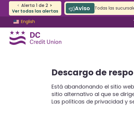
<
Alerta
1
de
2
>
Aviso
Todas las sucursale
Ver todas las alertas
Saltar
Saltar
English
al
al
contenido
inicio
de
sesión
de
banca
CUENTA CORRIENTE Y DE AHORROS
Descargo de respo
web
De cheques
Ahorros
Está abandonando el sitio web
Cuentas SAFE
sitio alternativo al que se diri
Cuentas de jóvenes
Las políticas de privacidad y 