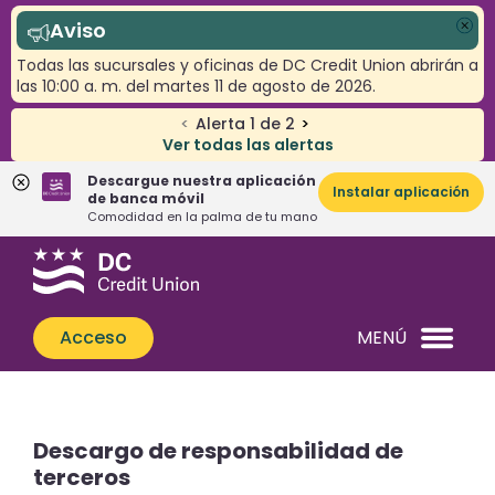
Aviso
Cer
Todas las sucursales y oficinas de DC Credit Union abrirán a
las 10:00 a. m. del martes 11 de agosto de 2026.
<
Alerta
1
de
2
>
Ver todas las alertas
Descargue nuestra aplicación
Instalar aplicación
de banca móvil
Comodidad en la palma de tu mano
Saltar
Saltar
¿Qué
al
al
podemos
contenido
inicio
ayudarle
de
Acceso
MENÚ
a
sesión
encontrar?
de
banca
web
Descargo de responsabilidad de
terceros