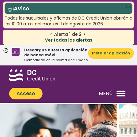
Aviso
Cer
Todas las sucursales y oficinas de DC Credit Union abrirán a
las 10:00 a. m. del martes 11 de agosto de 2026.
<
Alerta
1
de
2
>
Ver todas las alertas
Descargue nuestra aplicación
Instalar aplicación
de banca móvil
Comodidad en la palma de tu mano
Saltar
Saltar
¿Qué
al
al
podemos
contenido
inicio
ayudarle
de
Acceso
MENÚ
a
sesión
encontrar?
de
banca
web