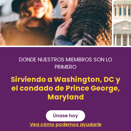
Bienvenido
DONDE NUESTROS MIEMBROS SON LO
a
PRIMERO
DC
Credit
Sirviendo a Washington, DC y
Union
el condado de Prince George,
Maryland
Únase hoy
Vea cómo podemos ayudarle